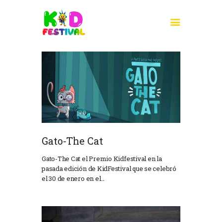
INICIO
¿QUÉ ES?
PARTICIPA
PREMIADOS 2026
PALMARÉS
Gato-The Cat
KIDFESTIVAL 2026
Gato-The Cat el Premio Kidfestival en la
AGENDA 2030
pasada edición de KidFestival que se celebró
el 30 de enero en el…
CONTACTO